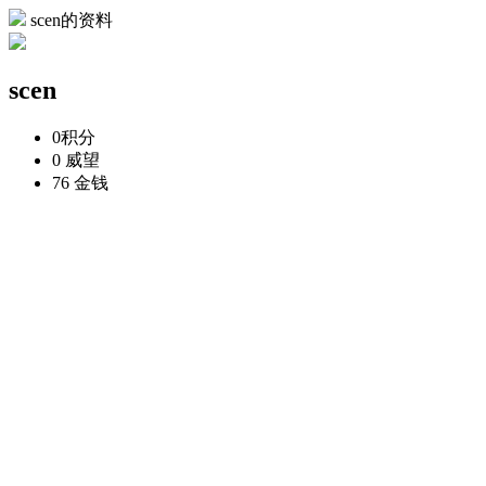
scen的资料
scen
0
积分
0
威望
76
金钱