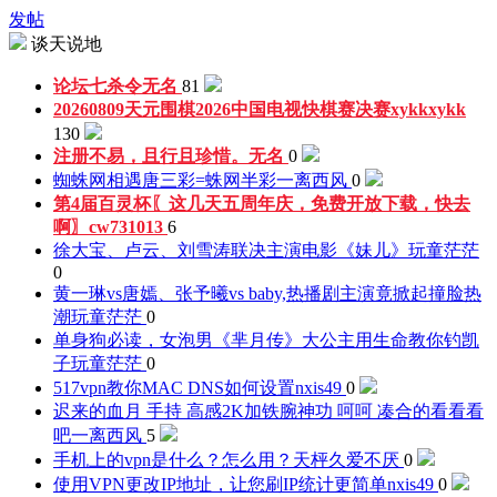
发帖
谈天说地
论坛七杀令
无名
81
20260809天元围棋2026中国电视快棋赛决赛
xykkxykk
130
注册不易，且行且珍惜。
无名
0
蜘蛛网相遇唐三彩=蛛网半彩
一离西风
0
第4届百灵杯〖这几天五周年庆，免费开放下载，快去
啊〗
cw731013
6
徐大宝、卢云、刘雪涛联决主演电影《妹儿》
玩童茫茫
0
黄一琳vs唐嫣、张予曦vs baby,热播剧主演竟掀起撞脸热
潮
玩童茫茫
0
单身狗必读，女泡男《芈月传》大公主用生命教你钓凯
子
玩童茫茫
0
517vpn教你MAC DNS如何设置
nxis49
0
迟来的血月 手持 高感2K加铁腕神功 呵呵 凑合的看看看
吧
一离西风
5
手机上的vpn是什么？怎么用？
天枰久爱不厌
0
使用VPN更改IP地址，让您刷IP统计更简单
nxis49
0