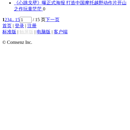
《心跳戈壁》曝正式海报 打造中国摩托越野动作片开山
之作
玩童茫茫
0
1
2
3
4
.. 15
/ 15 页
下一页
首页
|
登录
|
注册
标准版
|
触屏版
|
电脑版
|
客户端
© Comsenz Inc.